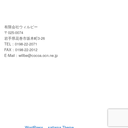
有限会社ウィルビー
〒025-0074
岩手県花巻市坂本町3-26
TEL：0198-22-2071
FAX：0198-22-2012
E-Mail：willbe@cocoa.ocn.ne.jp
サイトポリシー
個人情報保護方針
Copyright © WILLBE All Rights Reserved.
Powered by
WordPress
&
saitama Theme
by Commnitycom,Inc.