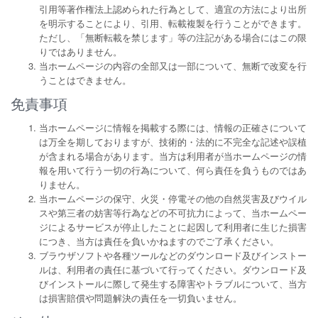
引用等著作権法上認められた行為として、適宜の方法により出所
を明示することにより、引用、転載複製を行うことができます。
ただし、「無断転載を禁じます」等の注記がある場合にはこの限
りではありません。
当ホームページの内容の全部又は一部について、無断で改変を行
うことはできません。
免責事項
当ホームページに情報を掲載する際には、情報の正確さについて
は万全を期しておりますが、技術的・法的に不完全な記述や誤植
が含まれる場合があります。当方は利用者が当ホームページの情
報を用いて行う一切の行為について、何ら責任を負うものではあ
りません。
当ホームページの保守、火災・停電その他の自然災害及びウイル
スや第三者の妨害等行為などの不可抗力によって、当ホームペー
ジによるサービスが停止したことに起因して利用者に生じた損害
につき、当方は責任を負いかねますのでご了承ください。
ブラウザソフトや各種ツールなどのダウンロード及びインストー
ルは、利用者の責任に基づいて行ってください。ダウンロード及
びインストールに際して発生する障害やトラブルについて、当方
は損害賠償や問題解決の責任を一切負いません。